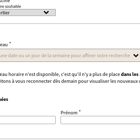
scine
ine souhaitée
*
neau
une date ou un jour de la semaine pour affiner votre recherche
au horaire n'est disponible, c'est qu'il n'y a plus de place
dans les 
itons à vous reconnecter dès demain pour visualiser les nouveaux 
nées
*
Prénom