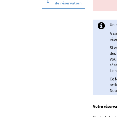
1
(étape courante)
de réservation
Un 
A c
rése
Si v
des 
Vous
séa
L’en
Ce f
acti
Nou
Votre réserva