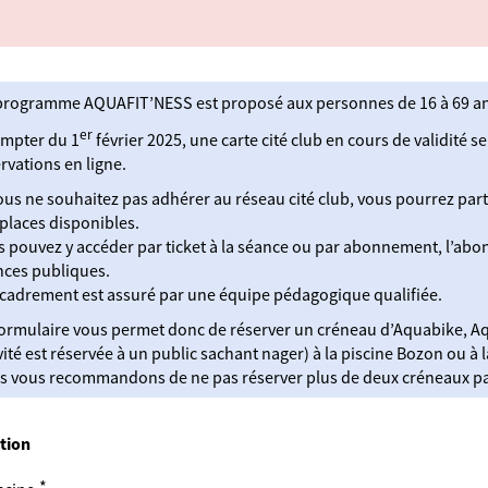
programme AQUAFIT’NESS est proposé aux personnes de 16 à 69 an
er
ompter du 1
février 2025, une carte cité club en cours de validité s
rvations en ligne.
ous ne souhaitez pas adhérer au réseau cité club, vous pourrez part
places disponibles.
 pouvez y accéder par ticket à la séance ou par abonnement, l’abo
nces publiques.
cadrement est assuré par une équipe pédagogique qualifiée.
ormulaire vous permet donc de réserver un créneau d’Aquabike, A
vité est réservée à un public sachant nager) à la piscine Bozon ou à l
s vous recommandons de ne pas réserver plus de deux créneaux p
tion
*