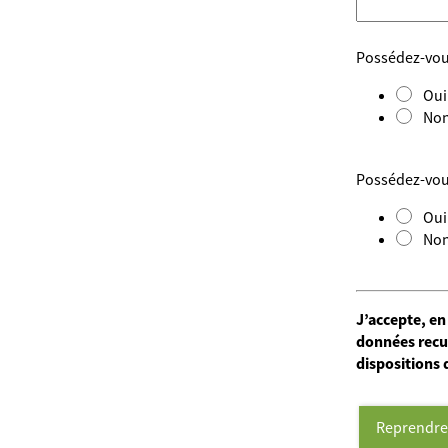
Possédez-vous 
Oui
No
Possédez-vous
Oui
No
J’accepte, en
données recue
dispositions 
Reprendre 