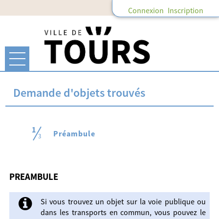
Connexion
Inscription
Ouvrir le menu
Accueil
Demande d'objets trouvés
Mon compte
1
(étape courante)
Préambule
3
Mes abonnements
PREAMBULE
Mes demandes
Si vous trouvez un objet sur la voie publique ou
dans les transports en commun, vous pouvez le