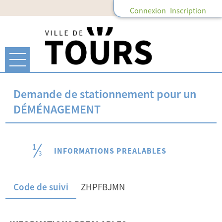
Connexion
Inscription
Ouvrir le menu
Accueil
Demande de stationnement pour un
DÉMÉNAGEMENT
Mon compte
1
(étape couran
INFORMATIONS PREALABLES
Mes abonnements
3
Mes demandes
Code de suivi
ZHPFBJMN